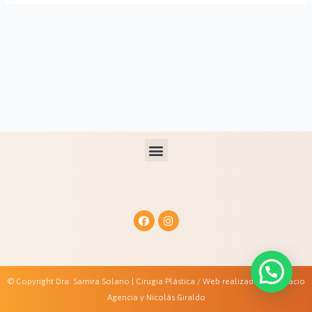
© Copyright Dra. Samira Solano | Cirugia Plástica / Web realizada por Palacio
Agencia y Nicolás Giraldo